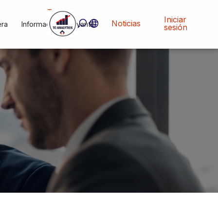
Tc
Analytics
Iniciar
Noticias
era
Información Relevante
sesión