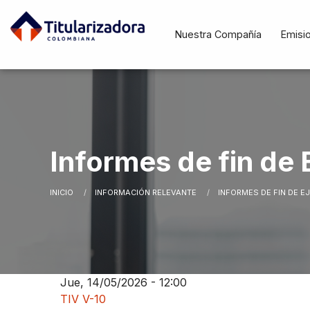
Pasar al contenido principal
Navegació
Nuestra Compañía
Emisi
principal
Informes de fin de E
INICIO
INFORMACIÓN RELEVANTE
CURRENT:
INFORMES DE FIN DE EJ
Ruta de navegació
Jue, 14/05/2026 - 12:00
TIV V-10