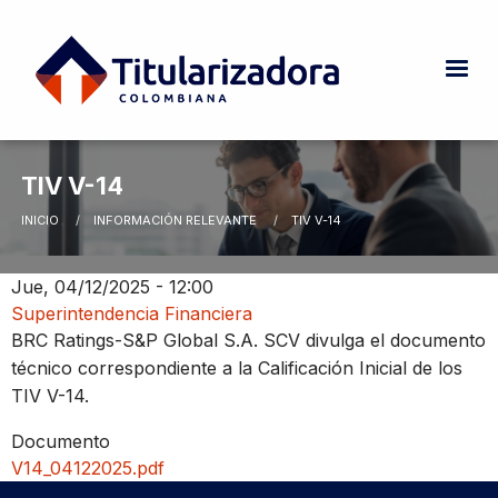
Pasar al contenido principal
TIV V-14
INICIO
INFORMACIÓN RELEVANTE
CURRENT:
TIV V-14
Ruta de navegación
Jue, 04/12/2025 - 12:00
Superintendencia Financiera
BRC Ratings-S&P Global S.A. SCV divulga el documento
técnico correspondiente a la Calificación Inicial de los
TIV V-14.
Documento
V14_04122025.pdf