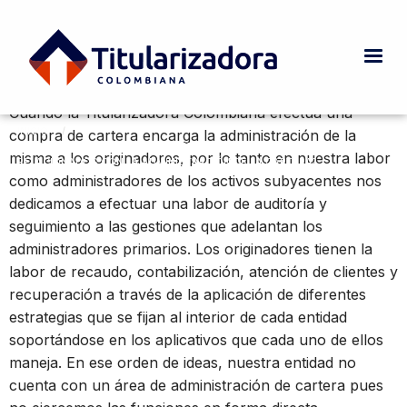
Pasar al contenido principal
¿Podemos entregar una oferta para
prestar servicios relacionados con la
administración de la cartera?
Cuando la Titularizadora Colombiana efectúa una
INICIO
Ruta de navegación
compra de cartera encarga la administración de la
CURRENT:
¿PODEMOS ENTREGAR UNA OFERTA PARA PRESTAR SERVICIOS
misma a los originadores, por lo tanto en nuestra labor
RELACIONADOS CON LA ADMINISTRACIÓN DE LA CARTERA?
como administradores de los activos subyacentes nos
dedicamos a efectuar una labor de auditoría y
seguimiento a las gestiones que adelantan los
administradores primarios. Los originadores tienen la
labor de recaudo, contabilización, atención de clientes y
recuperación a través de la aplicación de diferentes
estrategias que se fijan al interior de cada entidad
soportándose en los aplicativos que cada uno de ellos
maneja. En ese orden de ideas, nuestra entidad no
cuenta con un área de administración de cartera pues