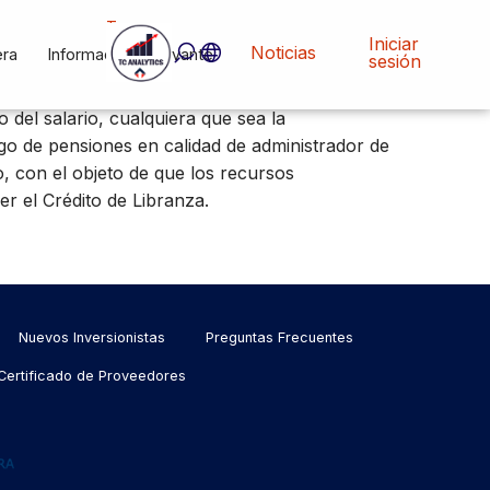
Tc
Analytics
Iniciar
Noticias
era
Información Relevante
sesión
gador?
o del salario, cualquiera que sea la
go de pensiones en calidad de administrador de
, con el objeto de que los recursos
r el Crédito de Libranza.
Nuevos Inversionistas
Preguntas Frecuentes
Certificado de Proveedores