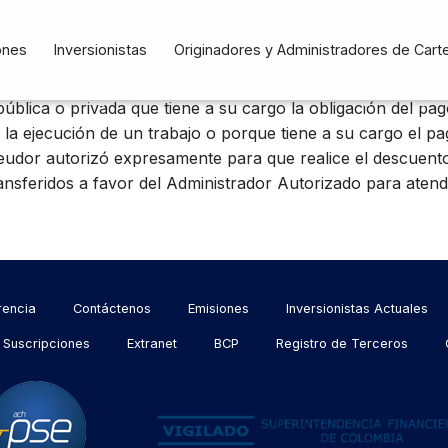
n
ones
Inversionistas
Originadores y Administradores de Cart
branza, ¿Quién es el pa
pública o privada que tiene a su cargo la obligación del pag
n
a ejecución de un trabajo o porque tiene a su cargo el pa
Deudor autorizó expresamente para que realice el descuento
sferidos a favor del Administrador Autorizado para atende
rencia
Contáctenos
Emisiones
Inversionistas Actuales
Suscripciones
Extranet
BCP
Registro de Terceros