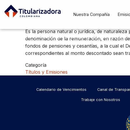
Pasar al contenido principal
Navegació
Nuestra Compañía
Emisi
En un crédito de li
principal
Es la persona natural o jurídica, de naturaleza 
INICIO
CURRENT:
EN UN CRÉDITO DE LIBRANZA, ¿QUIÉN ES EL PAGADOR?
Ruta de navegació
denominación de la remuneración, en razón de l
fondos de pensiones y cesantías, a la cual el 
correspondientes al monto descontado sean tran
Categoría
Títulos y Emisiones
Menu
Calendario de Vencimientos
Canal de Transpa
Trabaje con Nosotros
footer