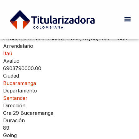
Pasar al contenido principal
Cra 29 Bucaramanga
Enviado por
titularizadora
el
Jue, 02/06/2022 - 16:15
INICIO
CURRENT:
CRA 29 BUCARAMANGA
Ruta de navegación
Arrendatario
Itaú
Avaluo
6903790000.00
Ciudad
Bucaramanga
Departamento
Santander
Dirección
Cra 29 Bucaramanga
Duración
89
Going