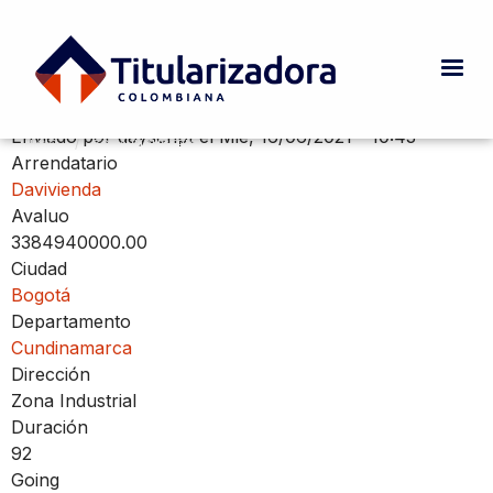
Pasar al contenido principal
Zona Industrial
Enviado por
dayscript
el
Mié, 16/06/2021 - 10:43
INICIO
CURRENT:
ZONA INDUSTRIAL
Ruta de navegación
Arrendatario
Davivienda
Avaluo
3384940000.00
Ciudad
Bogotá
Departamento
Cundinamarca
Dirección
Zona Industrial
Duración
92
Going