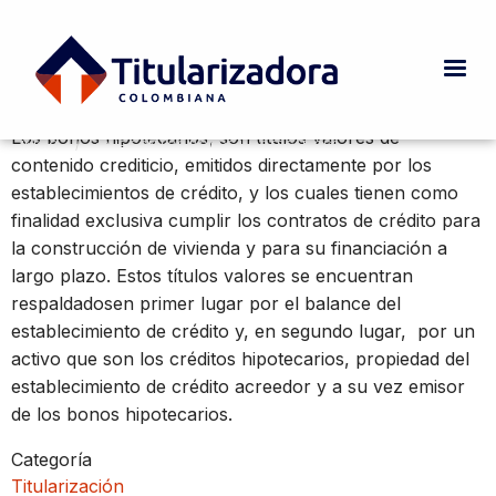
Pasar al contenido principal
¿Qué son los bonos hipotecarios?
Los bonos hipotecarios, son títulos valores de
INICIO
CURRENT:
¿QUÉ SON LOS BONOS HIPOTECARIOS?
Ruta de navegación
contenido crediticio, emitidos directamente por los
establecimientos de crédito, y los cuales tienen como
finalidad exclusiva cumplir los contratos de crédito para
la construcción de vivienda y para su financiación a
largo plazo. Estos títulos valores se encuentran
respaldadosen primer lugar por el balance del
establecimiento de crédito y, en segundo lugar, por un
activo que son los créditos hipotecarios, propiedad del
establecimiento de crédito acreedor y a su vez emisor
de los bonos hipotecarios.
Categoría
Titularización