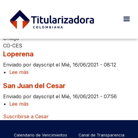
Pasar al contenido principal
Cesar
Código
INICIO
CURRENT:
CESAR
Ruta de navegación
CO-CES
Loperena
Enviado por
dayscript
el
Mié, 16/06/2021 - 08:12
Lee más
sobre
Loperena
San Juan del Cesar
Enviado por
dayscript
el
Mié, 16/06/2021 - 07:56
Lee más
sobre
San
Suscribirse a Cesar
Juan
del
Menu
Cesar
Calendario de Vencimientos
Canal de Transparencia