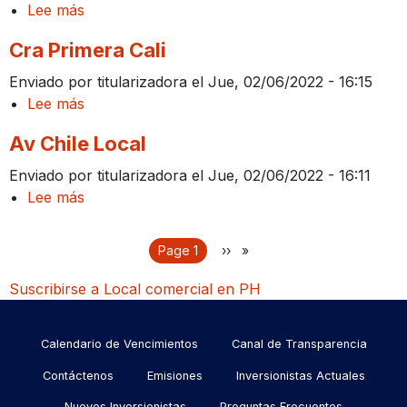
Lee más
sobre
Ibague
Cra Primera Cali
Cra
3
Enviado por
titularizadora
el
Jue, 02/06/2022 - 16:15
Lee más
sobre
Cra
Av Chile Local
Primera
Cali
Enviado por
titularizadora
el
Jue, 02/06/2022 - 16:11
Lee más
sobre
Av
Chile
Paginación
You're on
Page 1
Siguiente
››
Local
página
Suscribirse a Local comercial en PH
Menu
Calendario de Vencimientos
Canal de Transparencia
footer
Contáctenos
Emisiones
Inversionistas Actuales
Nuevos Inversionistas
Preguntas Frecuentes