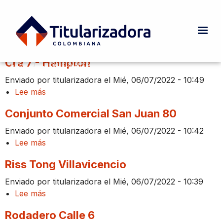
Pasar al contenido principal
Local comercial en PH
Cra 7 - Hampton
INICIO
CURRENT:
LOCAL COMERCIAL EN PH
Ruta de navegación
Enviado por
titularizadora
el
Mié, 06/07/2022 - 10:49
Lee más
sobre
Cra
Conjunto Comercial San Juan 80
7
-
Enviado por
titularizadora
el
Mié, 06/07/2022 - 10:42
Hampton
Lee más
sobre
Conjunto
Riss Tong Villavicencio
Comercial
San
Enviado por
titularizadora
el
Mié, 06/07/2022 - 10:39
Juan
Lee más
sobre
80
Riss
Rodadero Calle 6
Tong