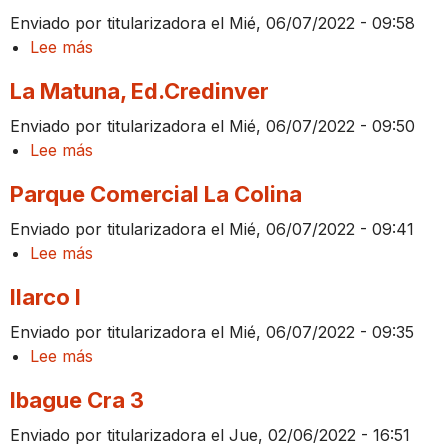
Villavicencio
Enviado por
titularizadora
el
Mié, 06/07/2022 - 09:58
Lee más
sobre
Rodadero
La Matuna, Ed.Credinver
Calle
6
Enviado por
titularizadora
el
Mié, 06/07/2022 - 09:50
Lee más
sobre
La
Parque Comercial La Colina
Matuna,
Ed.Credinver
Enviado por
titularizadora
el
Mié, 06/07/2022 - 09:41
Lee más
sobre
Parque
Ilarco I
Comercial
La
Enviado por
titularizadora
el
Mié, 06/07/2022 - 09:35
Colina
Lee más
sobre
Ilarco
Ibague Cra 3
I
Enviado por
titularizadora
el
Jue, 02/06/2022 - 16:51