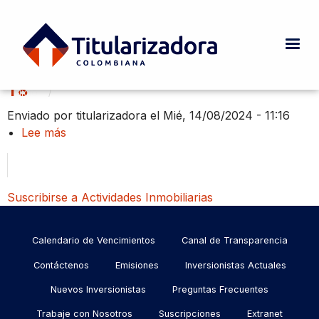
Pasar al contenido principal
Actividades Inmobiliarias
T8
INICIO
CURRENT:
ACTIVIDADES INMOBILIARIAS
Ruta de navegación
Enviado por
titularizadora
el
Mié, 14/08/2024 - 11:16
Lee más
sobre
T8
Suscribirse a Actividades Inmobiliarias
Menu
Calendario de Vencimientos
Canal de Transparencia
footer
Contáctenos
Emisiones
Inversionistas Actuales
Nuevos Inversionistas
Preguntas Frecuentes
Trabaje con Nosotros
Suscripciones
Extranet