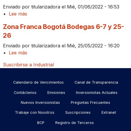
Candelaria
Enviado por
titularizadora
el
Mié, 01/06/2022 - 16:53
Lee más
sobre
Zona
Zona Franca Bogotá Bodegas 6-7 y 25-
Franca
26
Bogotá
Bodegas
Enviado por
titularizadora
el
Mié, 25/05/2022 - 16:20
1-
Lee más
sobre
5
Zona
Suscribirse a Industrial
Franca
Bogotá
Menu
Bodegas
Calendario de Vencimientos
Canal de Transparencia
6-
footer
Contáctenos
Emisiones
Inversionistas Actuales
7
Nuevos Inversionistas
Preguntas Frecuentes
y
25-
Trabaje con Nosotros
Suscripciones
Extranet
26
BCP
Registro de Terceros