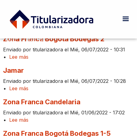
Pasar al contenido principal
Industrial
Zona Franca Bogotá Bodegas 2
INICIO
CURRENT:
INDUSTRIAL
Ruta de navegación
Enviado por
titularizadora
el
Mié, 06/07/2022 - 10:31
Lee más
sobre
Zona
Jamar
Franca
Bogotá
Enviado por
titularizadora
el
Mié, 06/07/2022 - 10:28
Bodegas
Lee más
sobre
2
Jamar
Zona Franca Candelaria
Enviado por
titularizadora
el
Mié, 01/06/2022 - 17:02
Lee más
sobre
Zona
Zona Franca Bogotá Bodegas 1-5
Franca