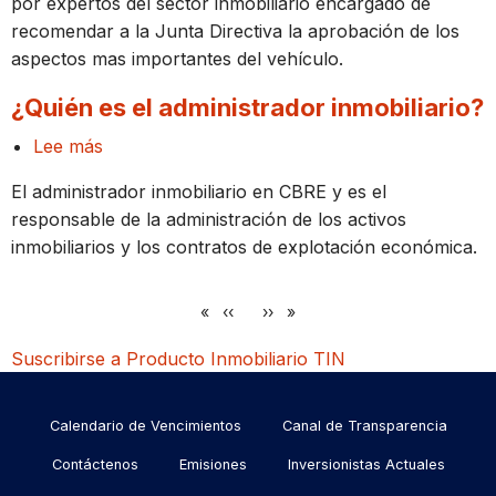
por expertos del sector inmobiliario encargado de
el
recomendar a la Junta Directiva la aprobación de los
Comité
aspectos mas importantes del vehículo.
Asesor
Inmobiliario?
¿Quién es el administrador inmobiliario?
Lee más
sobre
¿Quién
El administrador inmobiliario en CBRE y es el
es
responsable de la administración de los activos
el
inmobiliarios y los contratos de explotación económica.
administrador
inmobiliario?
Paginación
Página
‹‹
Siguiente
››
anterior
página
Suscribirse a Producto Inmobiliario TIN
Menu
Calendario de Vencimientos
Canal de Transparencia
footer
Contáctenos
Emisiones
Inversionistas Actuales