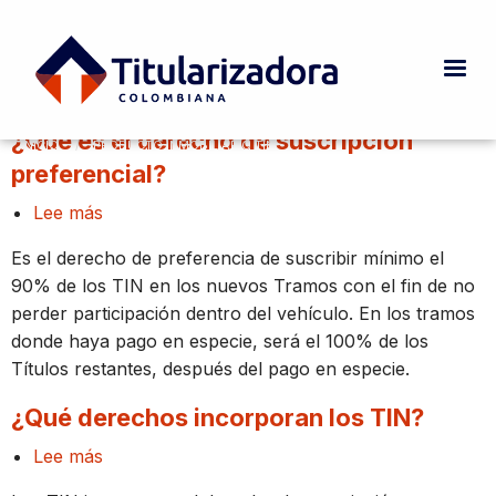
Pasar al contenido principal
Producto Inmobiliario TIN
¿Qué es el derecho de suscripción
INICIO
CURRENT:
PRODUCTO INMOBILIARIO TIN
Ruta de navegación
preferencial?
Lee más
sobre
¿Qué
Es el derecho de preferencia de suscribir mínimo el
es
90% de los TIN en los nuevos Tramos con el fin de no
el
perder participación dentro del vehículo. En los tramos
derecho
donde haya pago en especie, será el 100% de los
de
Títulos restantes, después del pago en especie.
suscripción
preferencial?
¿Qué derechos incorporan los TIN?
Lee más
sobre
¿Qué