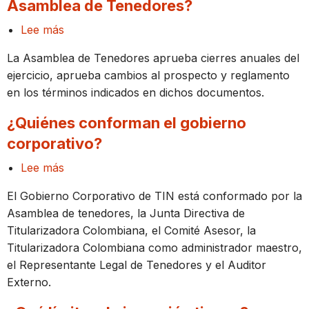
Asamblea de Tenedores?
de
Lee más
Titularizadora
sobre
Colombiana?
¿Cuáles
La Asamblea de Tenedores aprueba cierres anuales del
son
ejercicio, aprueba cambios al prospecto y reglamento
las
en los términos indicados en dichos documentos.
funciones
de
¿Quiénes conforman el gobierno
la
corporativo?
Asamblea
Lee más
de
sobre
Tenedores?
¿Quiénes
El Gobierno Corporativo de TIN está conformado por la
conforman
Asamblea de tenedores, la Junta Directiva de
el
Titularizadora Colombiana, el Comité Asesor, la
gobierno
Titularizadora Colombiana como administrador maestro,
corporativo?
el Representante Legal de Tenedores y el Auditor
Externo.