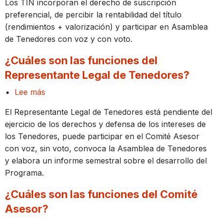
Los TIN incorporan el derecho de suscripción
derechos
preferencial, de percibir la rentabilidad del título
incorporan
(rendimientos + valorización) y participar en Asamblea
los
de Tenedores con voz y con voto.
TIN?
¿Cuáles son las funciones del
Representante Legal de Tenedores?
Lee más
sobre
¿Cuáles
El Representante Legal de Tenedores está pendiente del
son
ejercicio de los derechos y defensa de los intereses de
las
los Tenedores, puede participar en el Comité Asesor
funciones
con voz, sin voto, convoca la Asamblea de Tenedores
del
y elabora un informe semestral sobre el desarrollo del
Representante
Programa.
Legal
de
¿Cuáles son las funciones del Comité
Tenedores?
Asesor?