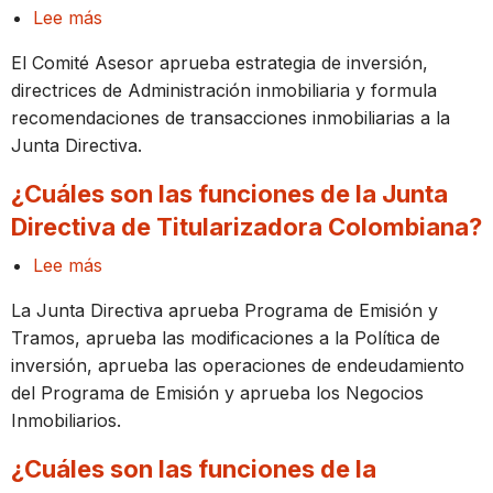
Lee más
sobre
¿Cuáles
El Comité Asesor aprueba estrategia de inversión,
son
directrices de Administración inmobiliaria y formula
las
recomendaciones de transacciones inmobiliarias a la
funciones
Junta Directiva.
del
Comité
¿Cuáles son las funciones de la Junta
Asesor?
Directiva de Titularizadora Colombiana?
Lee más
sobre
¿Cuáles
La Junta Directiva aprueba Programa de Emisión y
son
Tramos, aprueba las modificaciones a la Política de
las
inversión, aprueba las operaciones de endeudamiento
funciones
del Programa de Emisión y aprueba los Negocios
de
Inmobiliarios.
la
Junta
¿Cuáles son las funciones de la
Directiva