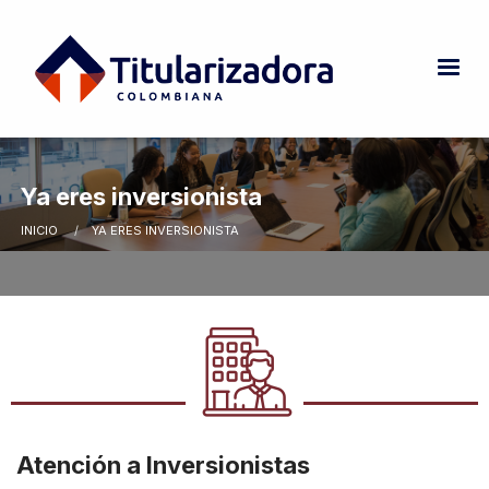
Pasar al contenido principal
Ya eres inversionista
INICIO
CURRENT:
YA ERES INVERSIONISTA
Ruta de navegación
Atención a Inversionistas