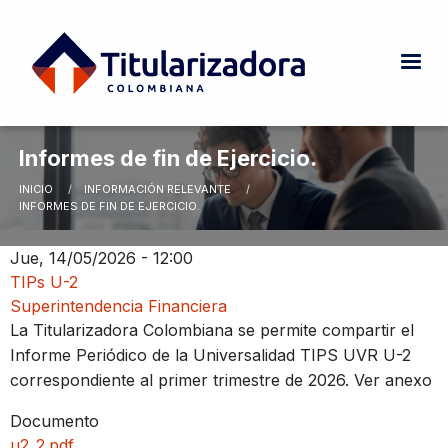
Pasar al contenido principal
Informes de fin de Ejercicio.
INICIO
INFORMACIÓN RELEVANTE
Ruta de navegación
CURRENT:
INFORMES DE FIN DE EJERCICIO.
Jue, 14/05/2026 - 12:00
TIPs U-2
Superintendencia Financiera
La Titularizadora Colombiana se permite compartir el
Informe Periódico de la Universalidad TIPS UVR U-2
correspondiente al primer trimestre de 2026. Ver anexo
Documento
u2_2.pdf