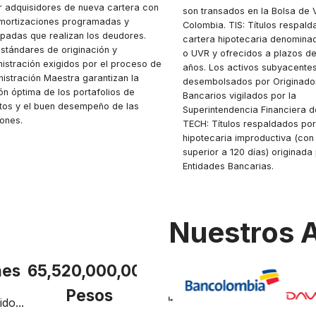
 adquisidores de nueva cartera con
son transados en la Bolsa de 
amortizaciones programadas y
Colombia. TIS: Títulos respal
ipadas que realizan los deudores.
cartera hipotecaria denomina
stándares de originación y
o UVR y ofrecidos a plazos de
istración exigidos por el proceso de
años. Los activos subyacente
istración Maestra garantizan la
desembolsados por Originado
ón óptima de los portafolios de
Bancarios vigilados por la
tos y el buen desempeño de las
Superintendencia Financiera d
ones.
TECH: Títulos respaldados por
hipotecaria improductiva (co
superior a 120 días) originada
Entidades Bancarias.
Nuestros A
nes
65,520,000,000
3,3 Billones
Pesos
do...
Saldo Administrado
Núme