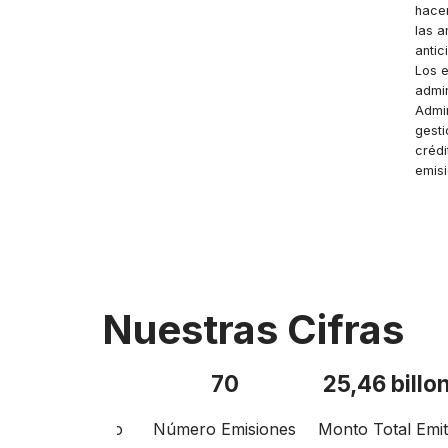
tera con las
hacer
as y
las 
os deudores.
antic
Los e
admin
Admin
gesti
crédi
emisi
Nuestras Cifras
,3 Billones
70
25,46 billo
ldo Administrado
Número Emisiones
Monto Total Emiti