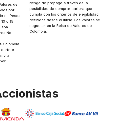
riesgo de prepago a través de la
adquisic
Valores de
posibilidad de comprar cartera que
amortiz
dados por
cumpla con los criterios de elegibilidad
anticipa
da en Pesos
definidos desde el inicio. Los valores se
 10 o 15
negocian en la Bolsa de Valores de
s son
Colombia.
res No
e Colombia.
 cartera
n mora
 por
ccionistas
70
25,46 billones
65,520,000,0
Pesos
ro Emisiones
Monto Total Emitido...