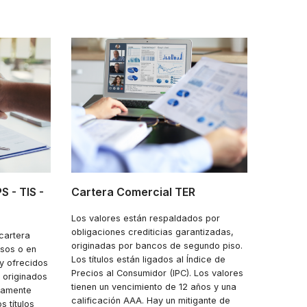
S - TIS -
Cartera Comercial TER
Carter
Los valores están respaldados por
Títulos 
obligaciones crediticias garantizadas,
consumo
cartera
originadas por bancos de segundo piso.
denomin
sos o en
Los títulos están ligados al Índice de
Originad
y ofrecidos
Precios al Consumidor (IPC). Los valores
Las emis
s originados
tienen un vencimiento de 12 años y una
producto
icamente
calificación AAA. Hay un mitigante de
permite
s títulos