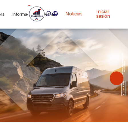
Tc
Analytics
Iniciar
Noticias
era
Información Relevante
sesión