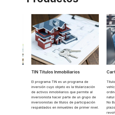
 TIL
TIN Títulos Inmobiliarios
Cart
rtera de
El programa TIN es un programa de
Títul
ibranza
inversión cuyo objeto es la titularización
vehíc
nados por
de activos inmobiliarios que permite al
ordin
o Bancarios.
inversionista hacer parte de un grupo de
natur
azo de 5 años
inversionistas de títulos de participación
No Ba
revolvente que
respaldados en inmuebles de primer nivel.
plazo
er
revol